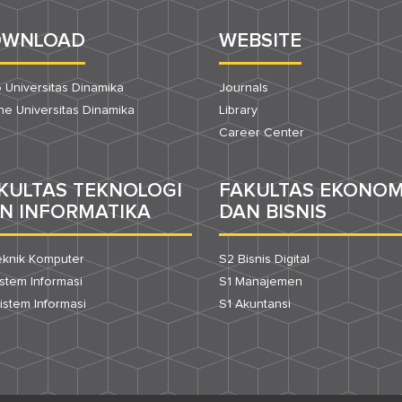
OWNLOAD
WEBSITE
 Universitas Dinamika
Journals
e Universitas Dinamika
Library
Career Center
KULTAS TEKNOLOGI
FAKULTAS EKONOM
N INFORMATIKA
DAN BISNIS
eknik Komputer
S2 Bisnis Digital
istem Informasi
S1 Manajemen
istem Informasi
S1 Akuntansi