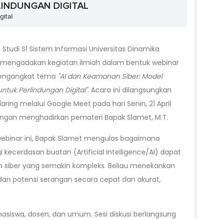
LINDUNGAN DIGITAL
ital
Studi S1 Sistem Informasi Universitas Dinamika
 mengadakan kegiatan ilmiah dalam bentuk webinar
engangkat tema
"AI dan Keamanan Siber: Model
untuk Perlindungan Digital"
. Acara ini dilangsungkan
aring melalui Google Meet pada hari Senin, 21 April
engan menghadirkan pemateri Bapak Slamet, M.T.
ebinar ini, Bapak Slamet mengulas bagaimana
i kecerdasan buatan (Artificial Intelligence/AI) dapat
 siber yang semakin kompleks. Beliau menekankan
n potensi serangan secara cepat dan akurat,
hasiswa, dosen, dan umum. Sesi diskusi berlangsung