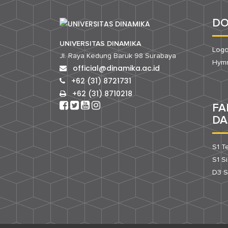
D
UNIVERSITAS DINAMIKA
Logo
Jl. Raya Kedung Baruk 98 Surabaya
Hymn
official@dinamika.ac.id
+62 (31) 8721731
+62 (31) 8710218
FA
DA
S1 T
S1 S
D3 S