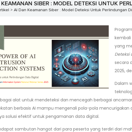
N KEAMANAN SIBER : MODEL DETEKSI UNTUK PER
tikel > AI Dan Keamanan Siber : Model Deteksi Untuk Perlindungan Dig
Program 
kembali
yang m
Deteksi 
secara d
2025, d
Dalam w
teknolog
bagai alat untuk mendeteksi dan mencegah berbagai ancaman
atan berbasis AI mampu mengenali pola-pola mencurigakan da
a solusi efektif untuk pengamanan data digital.
ndapat sambutan hangat dari para peserta yang terdiri dari ma