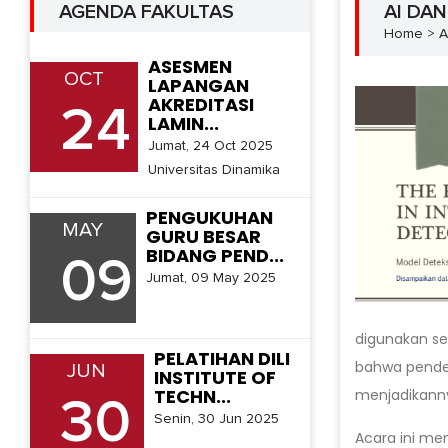
AGENDA FAKULTAS
AI DA
Home > Ar
ASESMEN
OCT
LAPANGAN
AKREDITASI
24
LAMIN...
Jumat, 24 Oct 2025
Universitas Dinamika
PENGUKUHAN
MAY
GURU BESAR
BIDANG PEND...
09
Jumat, 09 May 2025
digunakan se
PELATIHAN DILI
bahwa pendek
JUN
INSTITUTE OF
TECHN...
menjadikanny
30
Senin, 30 Jun 2025
Acara ini me